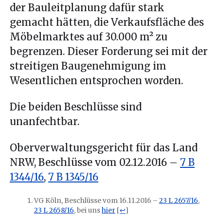
der Bauleitplanung dafür stark
gemacht hätten, die Verkaufsfläche des
Möbelmarktes auf 30.000 m² zu
begrenzen. Dieser Forderung sei mit der
streitigen Baugenehmigung im
Wesentlichen entsprochen worden.
Die beiden Beschlüsse sind
unanfechtbar.
Oberverwaltungsgericht für das Land
NRW, Beschlüsse vom 02.12.2016 –
7 B
1344/16
,
7 B 1345/16
VG Köln, Beschlüsse vom 16.11.2016 –
23 L 2657/16
,
23 L 2658/16
, bei uns
hier
[
↩
]