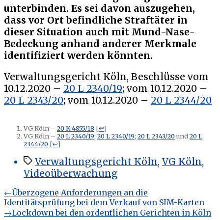
unterbinden. Es sei davon auszugehen,
dass vor Ort befindliche Straftäter in
dieser Situation auch mit Mund-Nase-
Bedeckung anhand anderer Merkmale
identifiziert werden könnten.
Verwaltungsgericht Köln, Beschlüsse vom
10.12.2020 –
20 L 2340/19
; vom 10.12.2020 –
20 L 2343/20
; vom 10.12.2020 –
20 L 2344/20
VG Köln –
20 K 4855/18
[
↩
]
VG Köln –
20 L 2340/19
;
20 L 2340/19
;
20 L 2343/20
und
20 L
2344/20
[
↩
]
Schlagwörter
Verwaltungsgericht Köln
,
VG Köln
,
Videoüberwachung
Beitragsnavigation
Vorheriger
←
Überzogene Anforderungen an die
Beitrag:
Identitätsprüfung bei dem Verkauf von SIM-Karten
Nächster
→
Lockdown bei den ordentlichen Gerichten in Köln