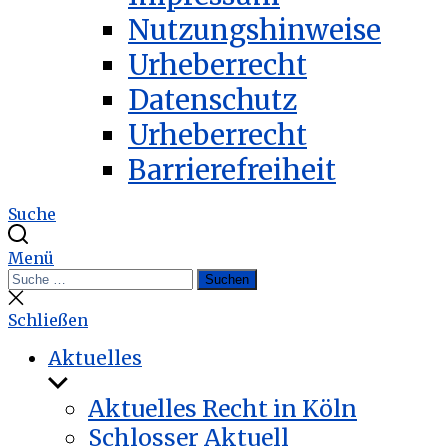
Nutzungshinweise
Urheberrecht
Datenschutz
Urheberrecht
Barrierefreiheit
Suche
Menü
Suchen
Suchen
nach:
Suche
schließen
Schließen
Aktuelles
Untermenü
anzeigen
Aktuelles Recht in Köln
Schlosser Aktuell