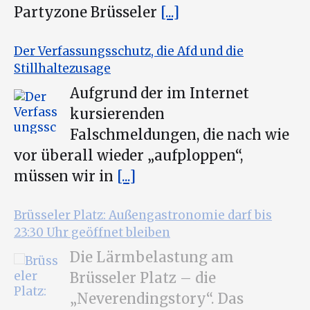
Partyzone Brüsseler
[...]
Der Verfassungsschutz, die Afd und die
Stillhaltezusage
Aufgrund der im Internet
kursierenden
Falschmeldungen, die nach wie
vor überall wieder „aufploppen“,
müssen wir in
[...]
Brüsseler Platz: Außengastronomie darf bis
23:30 Uhr geöffnet bleiben
Die Lärmbelastung am
Brüsseler Platz – die
„Neverendingstory“. Das