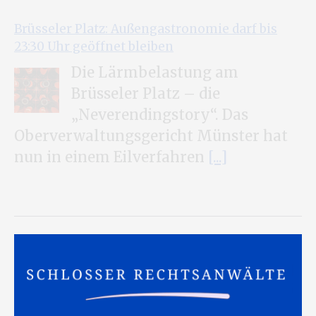
Brüsseler Platz: Außengastronomie darf bis
23:30 Uhr geöffnet bleiben
Die Lärmbelastung am
Brüsseler Platz – die
„Neverendingstory“. Das
Oberverwaltungsgericht Münster hat
nun in einem Eilverfahren
[...]